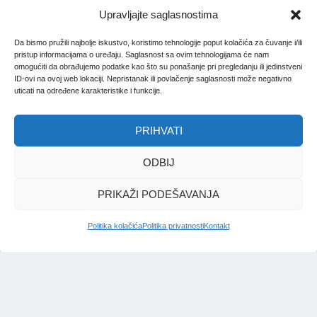
Upravljajte saglasnostima
Da bismo pružili najbolje iskustvo, koristimo tehnologije poput kolačića za čuvanje i/ili
pristup informacijama o uređaju. Saglasnost sa ovim tehnologijama će nam
omogućiti da obrađujemo podatke kao što su ponašanje pri pregledanju ili jedinstveni
ID-ovi na ovoj web lokaciji. Nepristanak ili povlačenje saglasnosti može negativno
uticati na određene karakteristike i funkcije.
PRIHVATI
ODBIJ
PRIKAŽI PODEŠAVANJA
Politika kolačića
Politika privatnosti
Kontakt