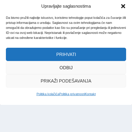
Upravljajte saglasnostima
Da bismo pružili najbolje iskustvo, koristimo tehnologije poput kolačića za čuvanje i/ili
pristup informacijama o uređaju. Saglasnost sa ovim tehnologijama će nam
omogućiti da obrađujemo podatke kao što su ponašanje pri pregledanju ili jedinstveni
ID-ovi na ovoj web lokaciji. Nepristanak ili povlačenje saglasnosti može negativno
uticati na određene karakteristike i funkcije.
PRIHVATI
ODBIJ
PRIKAŽI PODEŠAVANJA
Politika kolačića
Politika privatnosti
Kontakt