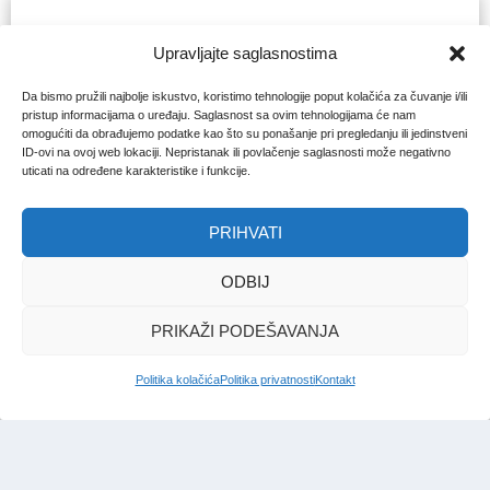
Sorry, No Posts Found
Upravljajte saglasnostima
Da bismo pružili najbolje iskustvo, koristimo tehnologije poput kolačića za čuvanje i/ili
pristup informacijama o uređaju. Saglasnost sa ovim tehnologijama će nam
omogućiti da obrađujemo podatke kao što su ponašanje pri pregledanju ili jedinstveni
ID-ovi na ovoj web lokaciji. Nepristanak ili povlačenje saglasnosti može negativno
uticati na određene karakteristike i funkcije.
PRIHVATI
ODBIJ
PRIKAŽI PODEŠAVANJA
Politika kolačića
Politika privatnosti
Kontakt