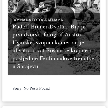
BOSNA NA FOTOGRAFIJAMA
Rudolf Bruner-Dvořák: Bio je
prvi dvorski fotograf Austro-
Ugarske, svojom kamerom je
uhvatio život Bosanske krajine i
posljednje Ferdinandove trenutke
u Sarajevu
Sorry, No Posts Found