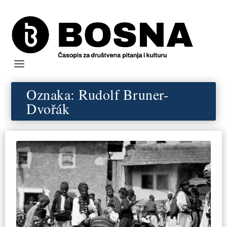
Oznaka:
Rudolf Bruner-
Dvořák