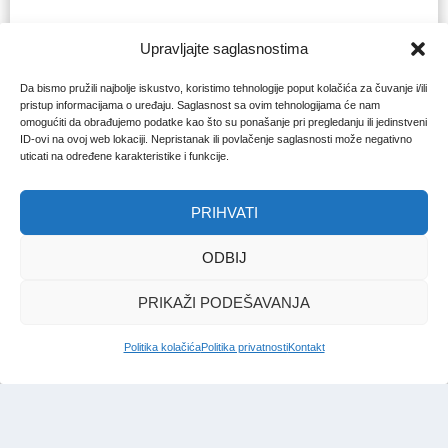
Upravljajte saglasnostima
Da bismo pružili najbolje iskustvo, koristimo tehnologije poput kolačića za čuvanje i/ili
pristup informacijama o uređaju. Saglasnost sa ovim tehnologijama će nam
omogućiti da obrađujemo podatke kao što su ponašanje pri pregledanju ili jedinstveni
ID-ovi na ovoj web lokaciji. Nepristanak ili povlačenje saglasnosti može negativno
uticati na određene karakteristike i funkcije.
PRIHVATI
ODBIJ
PRIKAŽI PODEŠAVANJA
Politika kolačića
Politika privatnosti
Kontakt