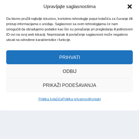
Upravljajte saglasnostima
Da bismo pružili najbolje iskustvo, koristimo tehnologije poput kolačića za čuvanje i/ili
pristup informacijama o uređaju. Saglasnost sa ovim tehnologijama će nam
omogućiti da obrađujemo podatke kao što su ponašanje pri pregledanju ili jedinstveni
ID-ovi na ovoj web lokaciji. Nepristanak ili povlačenje saglasnosti može negativno
uticati na određene karakteristike i funkcije.
PRIHVATI
ODBIJ
PRIKAŽI PODEŠAVANJA
Politika kolačića
Politika privatnosti
Kontakt