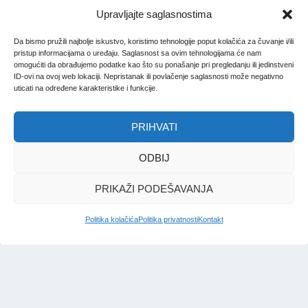
Upravljajte saglasnostima
Da bismo pružili najbolje iskustvo, koristimo tehnologije poput kolačića za čuvanje i/ili
pristup informacijama o uređaju. Saglasnost sa ovim tehnologijama će nam
omogućiti da obrađujemo podatke kao što su ponašanje pri pregledanju ili jedinstveni
ID-ovi na ovoj web lokaciji. Nepristanak ili povlačenje saglasnosti može negativno
uticati na određene karakteristike i funkcije.
PRIHVATI
ODBIJ
PRIKAŽI PODEŠAVANJA
Politika kolačića
Politika privatnosti
Kontakt