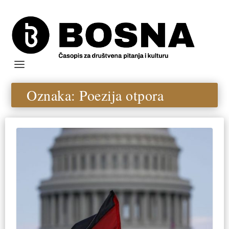
Oznaka:
Poezija otpora