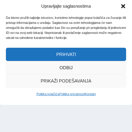
Upravljajte saglasnostima
Da bismo pružili najbolje iskustvo, koristimo tehnologije poput kolačića za čuvanje i/ili
pristup informacijama o uređaju. Saglasnost sa ovim tehnologijama će nam
omogućiti da obrađujemo podatke kao što su ponašanje pri pregledanju ili jedinstveni
ID-ovi na ovoj web lokaciji. Nepristanak ili povlačenje saglasnosti može negativno
uticati na određene karakteristike i funkcije.
PRIHVATI
ODBIJ
PRIKAŽI PODEŠAVANJA
Politika kolačića
Politika privatnosti
Kontakt