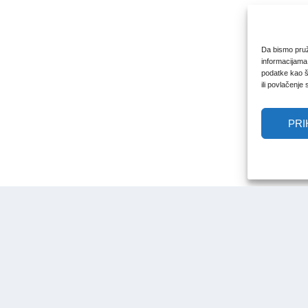
Da bismo pruži
informacijama
podatke kao št
ili povlačenje
PRI