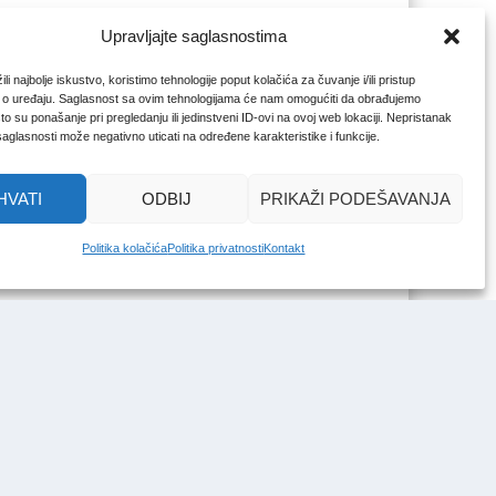
Upravljajte saglasnostima
li najbolje iskustvo, koristimo tehnologije poput kolačića za čuvanje i/ili pristup
 o uređaju. Saglasnost sa ovim tehnologijama će nam omogućiti da obrađujemo
o su ponašanje pri pregledanju ili jedinstveni ID-ovi na ovoj web lokaciji. Nepristanak
 saglasnosti može negativno uticati na određene karakteristike i funkcije.
HVATI
ODBIJ
PRIKAŽI PODEŠAVANJA
Politika kolačića
Politika privatnosti
Kontakt