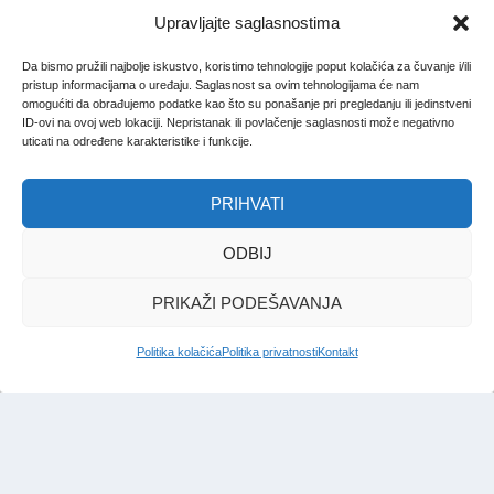
Upravljajte saglasnostima
Da bismo pružili najbolje iskustvo, koristimo tehnologije poput kolačića za čuvanje i/ili
pristup informacijama o uređaju. Saglasnost sa ovim tehnologijama će nam
omogućiti da obrađujemo podatke kao što su ponašanje pri pregledanju ili jedinstveni
ID-ovi na ovoj web lokaciji. Nepristanak ili povlačenje saglasnosti može negativno
uticati na određene karakteristike i funkcije.
PRIHVATI
ODBIJ
PRIKAŽI PODEŠAVANJA
Politika kolačića
Politika privatnosti
Kontakt