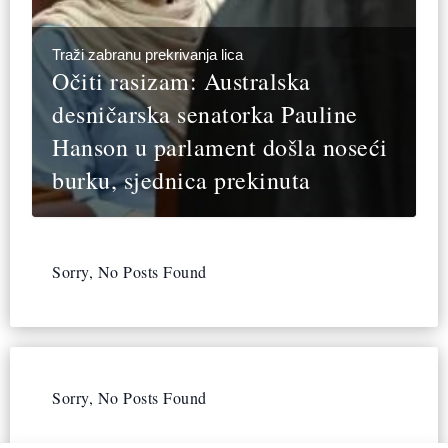
Traži zabranu prekrivanja lica
Očiti rasizam: Australska
desničarska senatorka Pauline
Hanson u parlament došla noseći
burku, sjednica prekinuta
Sorry, No Posts Found
Sorry, No Posts Found