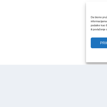
Da bismo pruži
informacijama
podatke kao št
ili povlačenje
PRI