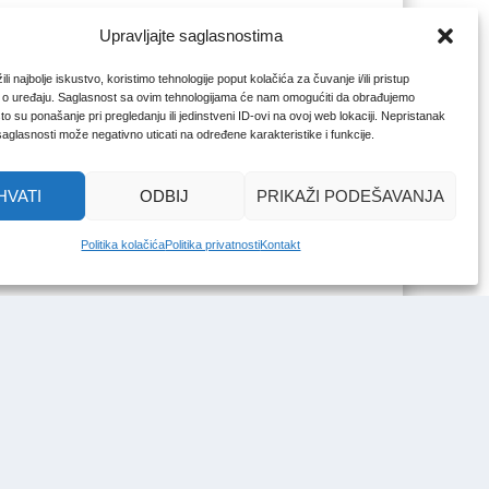
Upravljajte saglasnostima
li najbolje iskustvo, koristimo tehnologije poput kolačića za čuvanje i/ili pristup
 o uređaju. Saglasnost sa ovim tehnologijama će nam omogućiti da obrađujemo
o su ponašanje pri pregledanju ili jedinstveni ID-ovi na ovoj web lokaciji. Nepristanak
 saglasnosti može negativno uticati na određene karakteristike i funkcije.
HVATI
ODBIJ
PRIKAŽI PODEŠAVANJA
Politika kolačića
Politika privatnosti
Kontakt