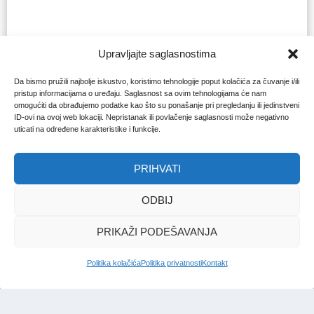
Upravljajte saglasnostima
Da bismo pružili najbolje iskustvo, koristimo tehnologije poput kolačića za čuvanje i/ili
pristup informacijama o uređaju. Saglasnost sa ovim tehnologijama će nam
omogućiti da obrađujemo podatke kao što su ponašanje pri pregledanju ili jedinstveni
ID-ovi na ovoj web lokaciji. Nepristanak ili povlačenje saglasnosti može negativno
uticati na određene karakteristike i funkcije.
PRIHVATI
ODBIJ
PRIKAŽI PODEŠAVANJA
Politika kolačića
Politika privatnosti
Kontakt