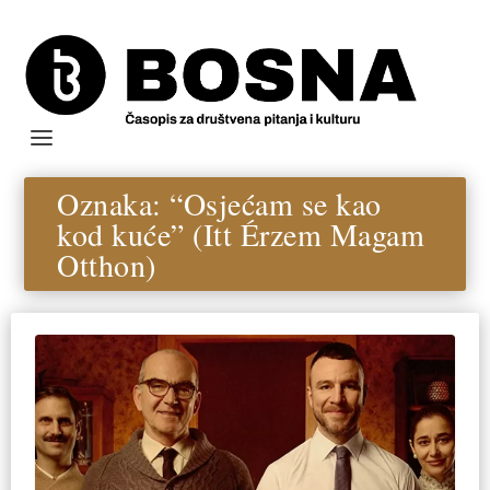
Oznaka:
“Osjećam se kao
kod kuće” (Itt Érzem Magam
Otthon)