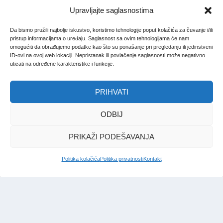
Upravljajte saglasnostima
Da bismo pružili najbolje iskustvo, koristimo tehnologije poput kolačića za čuvanje i/ili
pristup informacijama o uređaju. Saglasnost sa ovim tehnologijama će nam
omogućiti da obrađujemo podatke kao što su ponašanje pri pregledanju ili jedinstveni
ID-ovi na ovoj web lokaciji. Nepristanak ili povlačenje saglasnosti može negativno
uticati na određene karakteristike i funkcije.
PRIHVATI
ODBIJ
PRIKAŽI PODEŠAVANJA
Politika kolačića
Politika privatnosti
Kontakt