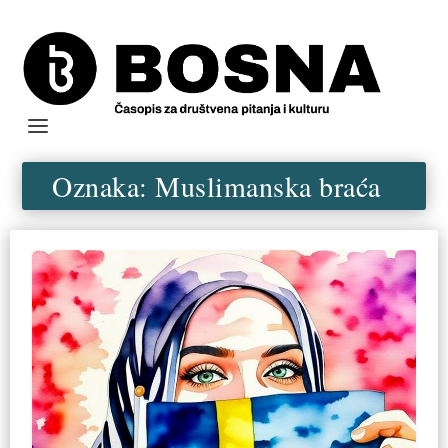
Oznaka:
Muslimanska braća