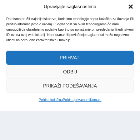
Upravljajte saglasnostima
Da bismo pružili najbolje iskustvo, koristimo tehnologije poput kolačića za čuvanje i/ili
pristup informacijama o uređaju. Saglasnost sa ovim tehnologijama će nam
omogućiti da obrađujemo podatke kao što su ponašanje pri pregledanju ili jedinstveni
ID-ovi na ovoj web lokaciji. Nepristanak ili povlačenje saglasnosti može negativno
uticati na određene karakteristike i funkcije.
PRIHVATI
ODBIJ
PRIKAŽI PODEŠAVANJA
Politika kolačića
Politika privatnosti
Kontakt