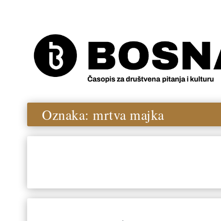
Oznaka:
mrtva majka