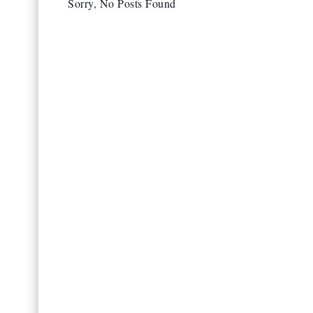
Sorry, No Posts Found
ITALIJA
Godinama se preruša
uzimao njenu penzij