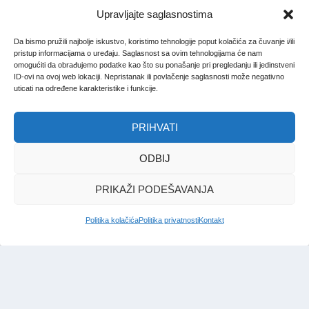
Upravljajte saglasnostima
Da bismo pružili najbolje iskustvo, koristimo tehnologije poput kolačića za čuvanje i/ili
pristup informacijama o uređaju. Saglasnost sa ovim tehnologijama će nam
omogućiti da obrađujemo podatke kao što su ponašanje pri pregledanju ili jedinstveni
ID-ovi na ovoj web lokaciji. Nepristanak ili povlačenje saglasnosti može negativno
uticati na određene karakteristike i funkcije.
PRIHVATI
ODBIJ
PRIKAŽI PODEŠAVANJA
Politika kolačića
Politika privatnosti
Kontakt