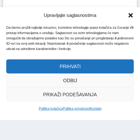
Upravljajte saglasnostima
Da bismo pružili najbolje iskustvo, koristimo tehnologije poput kolačića za čuvanje i/ili
pristup informacijama o uređaju. Saglasnost sa ovim tehnologijama će nam
omogućiti da obrađujemo podatke kao što su ponašanje pri pregledanju ili jedinstveni
ID-ovi na ovoj web lokaciji. Nepristanak ili povlačenje saglasnosti može negativno
uticati na određene karakteristike i funkcije.
PRIHVATI
ODBIJ
PRIKAŽI PODEŠAVANJA
Politika kolačića
Politika privatnosti
Kontakt