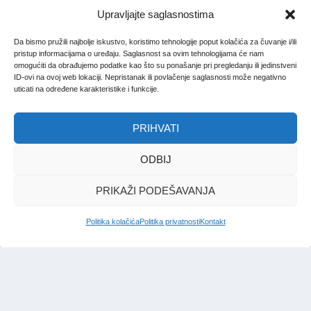
Upravljajte saglasnostima
Da bismo pružili najbolje iskustvo, koristimo tehnologije poput kolačića za čuvanje i/ili
pristup informacijama o uređaju. Saglasnost sa ovim tehnologijama će nam
omogućiti da obrađujemo podatke kao što su ponašanje pri pregledanju ili jedinstveni
ID-ovi na ovoj web lokaciji. Nepristanak ili povlačenje saglasnosti može negativno
uticati na određene karakteristike i funkcije.
PRIHVATI
ODBIJ
PRIKAŽI PODEŠAVANJA
Politika kolačića
Politika privatnosti
Kontakt