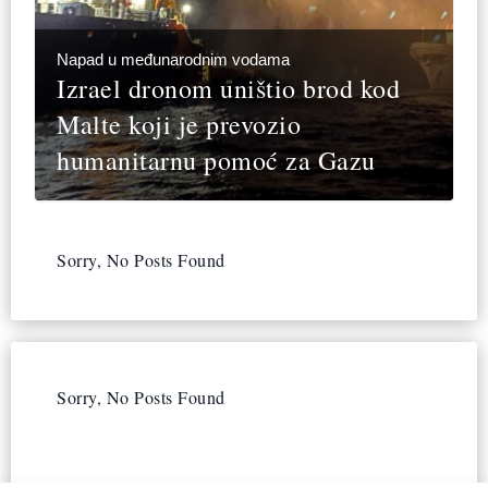
Napad u međunarodnim vodama
Izrael dronom uništio brod kod
Malte koji je prevozio
humanitarnu pomoć za Gazu
Sorry, No Posts Found
Sorry, No Posts Found