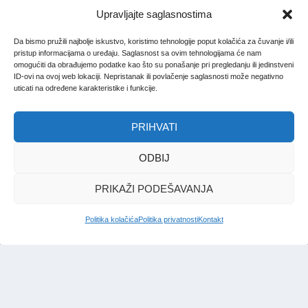
Upravljajte saglasnostima
Da bismo pružili najbolje iskustvo, koristimo tehnologije poput kolačića za čuvanje i/ili
pristup informacijama o uređaju. Saglasnost sa ovim tehnologijama će nam
omogućiti da obrađujemo podatke kao što su ponašanje pri pregledanju ili jedinstveni
ID-ovi na ovoj web lokaciji. Nepristanak ili povlačenje saglasnosti može negativno
uticati na određene karakteristike i funkcije.
PRIHVATI
ODBIJ
PRIKAŽI PODEŠAVANJA
Politika kolačića
Politika privatnosti
Kontakt