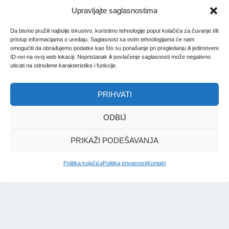
Upravljajte saglasnostima
Da bismo pružili najbolje iskustvo, koristimo tehnologije poput kolačića za čuvanje i/ili
pristup informacijama o uređaju. Saglasnost sa ovim tehnologijama će nam
omogućiti da obrađujemo podatke kao što su ponašanje pri pregledanju ili jedinstveni
ID-ovi na ovoj web lokaciji. Nepristanak ili povlačenje saglasnosti može negativno
uticati na određene karakteristike i funkcije.
PRIHVATI
ODBIJ
PRIKAŽI PODEŠAVANJA
Politika kolačića
Politika privatnosti
Kontakt