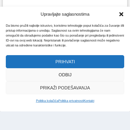
Upravljajte saglasnostima
Da bismo pružili najbolje iskustvo, koristimo tehnologije poput kolačića za čuvanje i/ili
pristup informacijama o uređaju. Saglasnost sa ovim tehnologijama će nam
omogućiti da obrađujemo podatke kao što su ponašanje pri pregledanju ili jedinstveni
ID-ovi na ovoj web lokaciji. Nepristanak ili povlačenje saglasnosti može negativno
uticati na određene karakteristike i funkcije.
PRIHVATI
ODBIJ
PRIKAŽI PODEŠAVANJA
Politika kolačića
Politika privatnosti
Kontakt