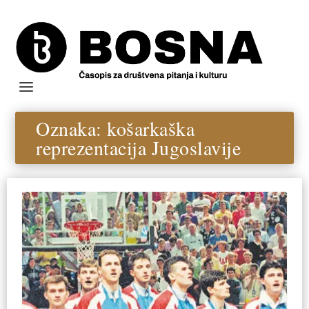
Oznaka:
košarkaška
reprezentacija Jugoslavije