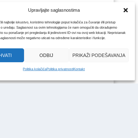
Upravljajte saglasnostima
li najbolje iskustvo, koristimo tehnologije poput kolačića za čuvanje i/ili pristup
 o uređaju. Saglasnost sa ovim tehnologijama će nam omogućiti da obrađujemo
o su ponašanje pri pregledanju ili jedinstveni ID-ovi na ovoj web lokaciji. Nepristanak
 saglasnosti može negativno uticati na određene karakteristike i funkcije.
HVATI
ODBIJ
PRIKAŽI PODEŠAVANJA
Politika kolačića
Politika privatnosti
Kontakt