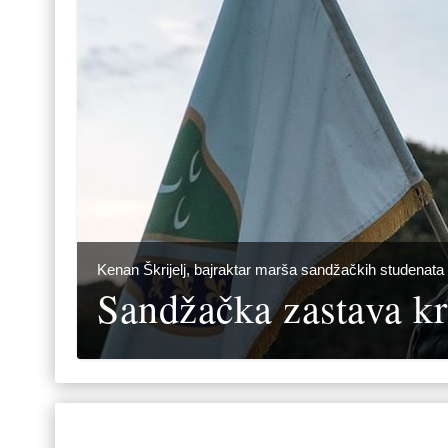
Kenan Škrijelj, bajraktar marša sandžačkih studenata
Sandžačka zastava kr