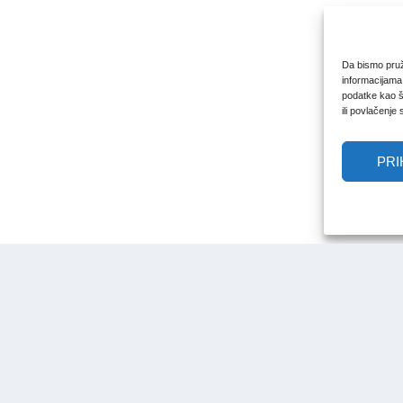
Da bismo pruži
informacijama
podatke kao št
ili povlačenje
PRI