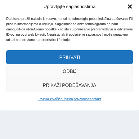
Upravljajte saglasnostima
Da bismo pružili najbolje iskustvo, koristimo tehnologije poput kolačića za čuvanje i/ili
pristup informacijama o uređaju. Saglasnost sa ovim tehnologijama će nam
omogućiti da obrađujemo podatke kao što su ponašanje pri pregledanju ili jedinstveni
ID-ovi na ovoj web lokaciji. Nepristanak ili povlačenje saglasnosti može negativno
uticati na određene karakteristike i funkcije.
PRIHVATI
ODBIJ
PRIKAŽI PODEŠAVANJA
Politika kolačića
Politika privatnosti
Kontakt