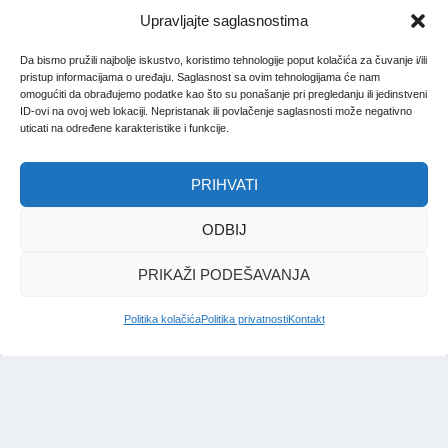
Upravljajte saglasnostima
Da bismo pružili najbolje iskustvo, koristimo tehnologije poput kolačića za čuvanje i/ili
pristup informacijama o uređaju. Saglasnost sa ovim tehnologijama će nam
omogućiti da obrađujemo podatke kao što su ponašanje pri pregledanju ili jedinstveni
ID-ovi na ovoj web lokaciji. Nepristanak ili povlačenje saglasnosti može negativno
uticati na određene karakteristike i funkcije.
PRIHVATI
ODBIJ
PRIKAŽI PODEŠAVANJA
Politika kolačića
Politika privatnosti
Kontakt