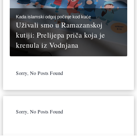
Kada islamski odgoj počinje kod kuće
Uživali smo u Ramazanskoj
kutiji: Prelijepa priča koja je
krenula iz Vodnjana
Sorry, No Posts Found
Sorry, No Posts Found