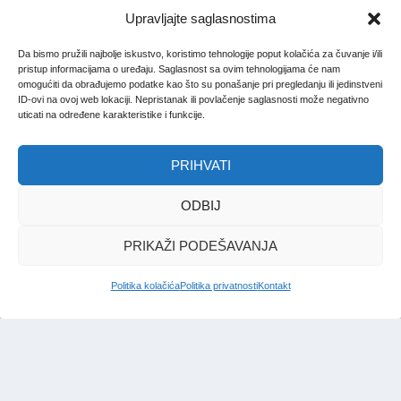
Upravljajte saglasnostima
Da bismo pružili najbolje iskustvo, koristimo tehnologije poput kolačića za čuvanje i/ili
pristup informacijama o uređaju. Saglasnost sa ovim tehnologijama će nam
omogućiti da obrađujemo podatke kao što su ponašanje pri pregledanju ili jedinstveni
ID-ovi na ovoj web lokaciji. Nepristanak ili povlačenje saglasnosti može negativno
uticati na određene karakteristike i funkcije.
PRIHVATI
ODBIJ
PRIKAŽI PODEŠAVANJA
Politika kolačića
Politika privatnosti
Kontakt