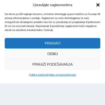
Upravljajte saglasnostima
Da bismo pružili najbolje iskustvo, koristimo tehnologije poput kolačića za čuvanje i/ili
pristup informacijama o uređaju. Saglasnost sa ovim tehnologijama će nam
omogućiti da obrađujemo podatke kao što su ponašanje pri pregledanju ili jedinstveni
ID-ovi na ovoj web lokaciji. Nepristanak ili povlačenje saglasnosti može negativno
uticati na određene karakteristike i funkcije.
PRIHVATI
ODBIJ
PRIKAŽI PODEŠAVANJA
Politika kolačića
Politika privatnosti
Kontakt