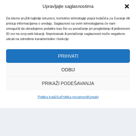
Upravljajte saglasnostima
Da bismo pružili najbolje iskustvo, koristimo tehnologije poput kolačića za čuvanje i/ili
pristup informacijama o uređaju. Saglasnost sa ovim tehnologijama će nam
omogućiti da obrađujemo podatke kao što su ponašanje pri pregledanju ili jedinstveni
ID-ovi na ovoj web lokaciji. Nepristanak ili povlačenje saglasnosti može negativno
uticati na određene karakteristike i funkcije.
PRIHVATI
ODBIJ
PRIKAŽI PODEŠAVANJA
Politika kolačića
Politika privatnosti
Kontakt