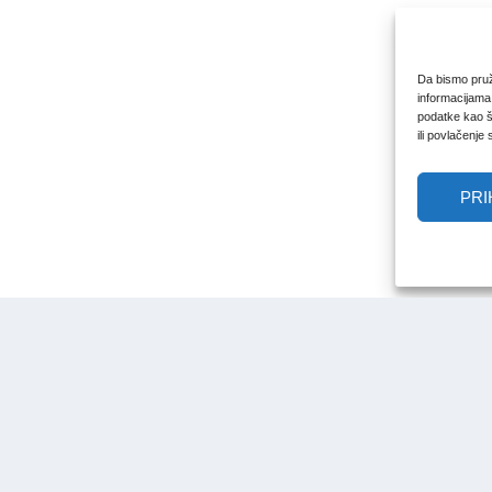
Da bismo pruži
informacijama
podatke kao št
ili povlačenje
PRI