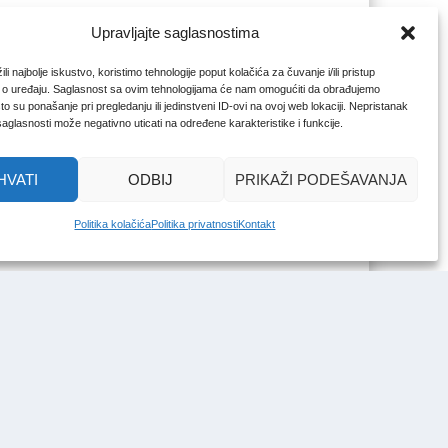
Upravljajte saglasnostima
li najbolje iskustvo, koristimo tehnologije poput kolačića za čuvanje i/ili pristup
 o uređaju. Saglasnost sa ovim tehnologijama će nam omogućiti da obrađujemo
o su ponašanje pri pregledanju ili jedinstveni ID-ovi na ovoj web lokaciji. Nepristanak
 saglasnosti može negativno uticati na određene karakteristike i funkcije.
HVATI
ODBIJ
PRIKAŽI PODEŠAVANJA
Politika kolačića
Politika privatnosti
Kontakt