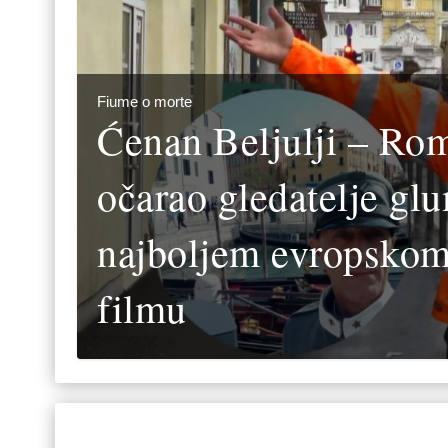
Fiume o morte
Ćenan Beljulji – Rom
očarao gledatelje g
najboljem evropsko
filmu