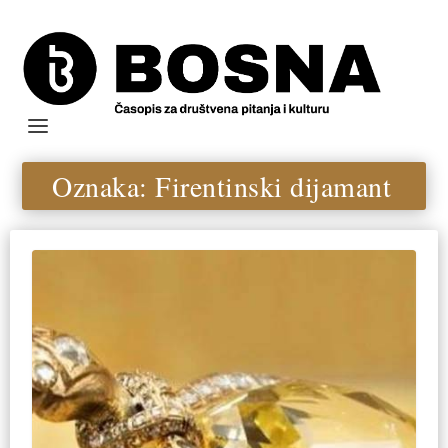
Oznaka:
Firentinski dijamant