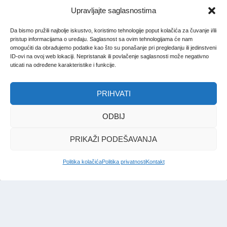
Upravljajte saglasnostima
Da bismo pružili najbolje iskustvo, koristimo tehnologije poput kolačića za čuvanje i/ili
pristup informacijama o uređaju. Saglasnost sa ovim tehnologijama će nam
omogućiti da obrađujemo podatke kao što su ponašanje pri pregledanju ili jedinstveni
ID-ovi na ovoj web lokaciji. Nepristanak ili povlačenje saglasnosti može negativno
uticati na određene karakteristike i funkcije.
PRIHVATI
ODBIJ
PRIKAŽI PODEŠAVANJA
Politika kolačića
Politika privatnosti
Kontakt