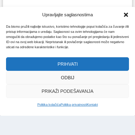
Upravljajte saglasnostima
Da bismo pružili najbolje iskustvo, koristimo tehnologije poput kolačića za čuvanje i/ili
pristup informacijama o uređaju. Saglasnost sa ovim tehnologijama će nam
omogućiti da obrađujemo podatke kao što su ponašanje pri pregledanju ili jedinstveni
ID-ovi na ovoj web lokaciji. Nepristanak ili povlačenje saglasnosti može negativno
uticati na određene karakteristike i funkcije.
PRIHVATI
ODBIJ
PRIKAŽI PODEŠAVANJA
Politika kolačića
Politika privatnosti
Kontakt