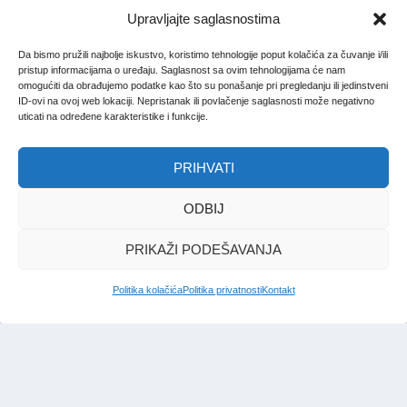
Upravljajte saglasnostima
Da bismo pružili najbolje iskustvo, koristimo tehnologije poput kolačića za čuvanje i/ili
pristup informacijama o uređaju. Saglasnost sa ovim tehnologijama će nam
omogućiti da obrađujemo podatke kao što su ponašanje pri pregledanju ili jedinstveni
ID-ovi na ovoj web lokaciji. Nepristanak ili povlačenje saglasnosti može negativno
uticati na određene karakteristike i funkcije.
PRIHVATI
ODBIJ
PRIKAŽI PODEŠAVANJA
Politika kolačića
Politika privatnosti
Kontakt