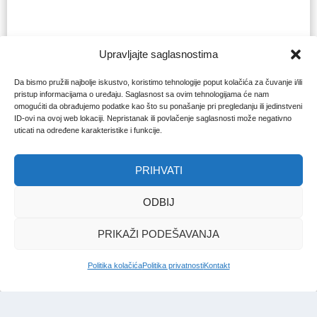
Upravljajte saglasnostima
Da bismo pružili najbolje iskustvo, koristimo tehnologije poput kolačića za čuvanje i/ili
pristup informacijama o uređaju. Saglasnost sa ovim tehnologijama će nam
omogućiti da obrađujemo podatke kao što su ponašanje pri pregledanju ili jedinstveni
ID-ovi na ovoj web lokaciji. Nepristanak ili povlačenje saglasnosti može negativno
uticati na određene karakteristike i funkcije.
PRIHVATI
ODBIJ
PRIKAŽI PODEŠAVANJA
Politika kolačića
Politika privatnosti
Kontakt