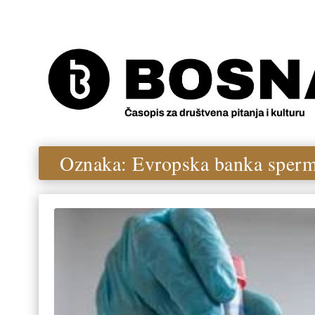
Oznaka:
Evropska banka sper