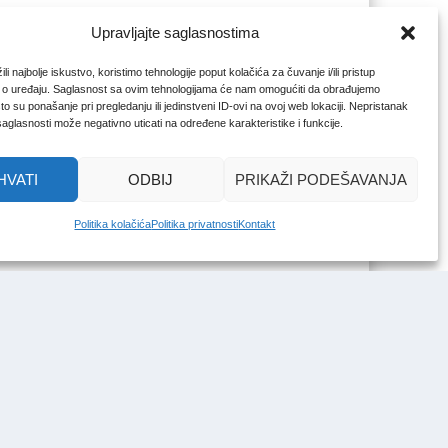
Upravljajte saglasnostima
li najbolje iskustvo, koristimo tehnologije poput kolačića za čuvanje i/ili pristup
 o uređaju. Saglasnost sa ovim tehnologijama će nam omogućiti da obrađujemo
o su ponašanje pri pregledanju ili jedinstveni ID-ovi na ovoj web lokaciji. Nepristanak
 saglasnosti može negativno uticati na određene karakteristike i funkcije.
HVATI
ODBIJ
PRIKAŽI PODEŠAVANJA
Politika kolačića
Politika privatnosti
Kontakt