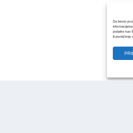
Da bismo pruži
informacijama
podatke kao št
ili povlačenje
PRI