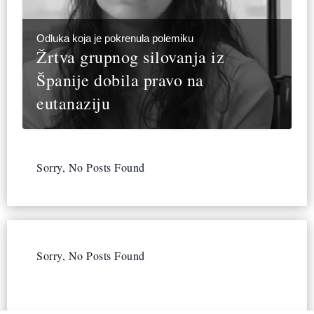
Odluka koja je pokrenula polemiku
Žrtva grupnog silovanja iz
Španije dobila pravo na
eutanaziju
Sorry, No Posts Found
Sorry, No Posts Found