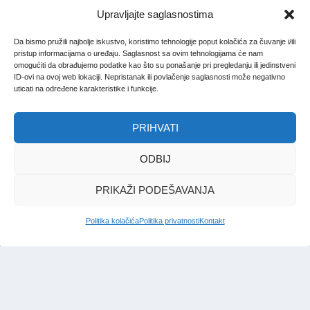
Upravljajte saglasnostima
Da bismo pružili najbolje iskustvo, koristimo tehnologije poput kolačića za čuvanje i/ili
pristup informacijama o uređaju. Saglasnost sa ovim tehnologijama će nam
omogućiti da obrađujemo podatke kao što su ponašanje pri pregledanju ili jedinstveni
ID-ovi na ovoj web lokaciji. Nepristanak ili povlačenje saglasnosti može negativno
uticati na određene karakteristike i funkcije.
PRIHVATI
ODBIJ
PRIKAŽI PODEŠAVANJA
Politika kolačića
Politika privatnosti
Kontakt