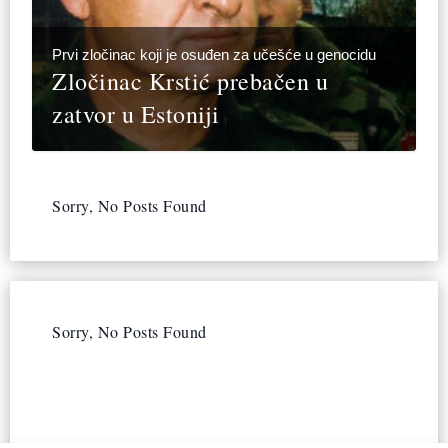
Prvi zločinac koji je osuđen za učešće u genocidu
Zločinac Krstić prebačen u
zatvor u Estoniji
Sorry, No Posts Found
Sorry, No Posts Found