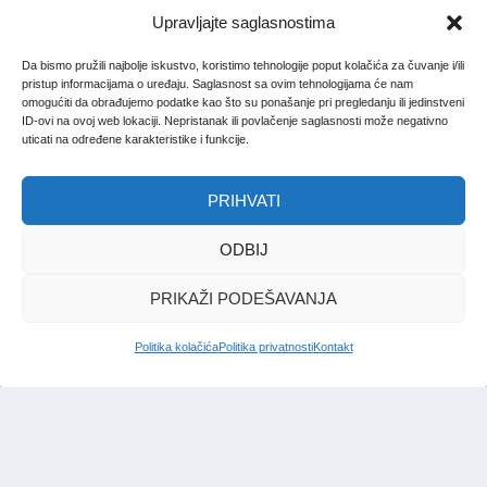
Upravljajte saglasnostima
Da bismo pružili najbolje iskustvo, koristimo tehnologije poput kolačića za čuvanje i/ili
pristup informacijama o uređaju. Saglasnost sa ovim tehnologijama će nam
omogućiti da obrađujemo podatke kao što su ponašanje pri pregledanju ili jedinstveni
ID-ovi na ovoj web lokaciji. Nepristanak ili povlačenje saglasnosti može negativno
uticati na određene karakteristike i funkcije.
PRIHVATI
ODBIJ
PRIKAŽI PODEŠAVANJA
Politika kolačića
Politika privatnosti
Kontakt