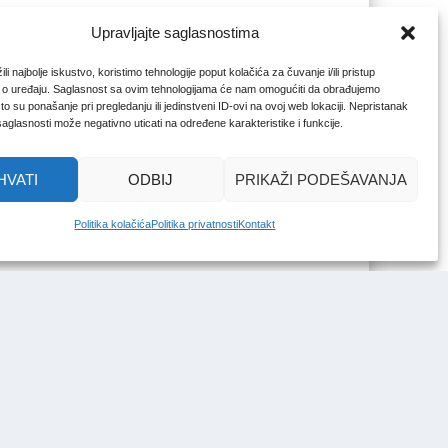
Upravljajte saglasnostima
li najbolje iskustvo, koristimo tehnologije poput kolačića za čuvanje i/ili pristup
 o uređaju. Saglasnost sa ovim tehnologijama će nam omogućiti da obrađujemo
o su ponašanje pri pregledanju ili jedinstveni ID-ovi na ovoj web lokaciji. Nepristanak
 saglasnosti može negativno uticati na određene karakteristike i funkcije.
HVATI
ODBIJ
PRIKAŽI PODEŠAVANJA
Politika kolačića
Politika privatnosti
Kontakt