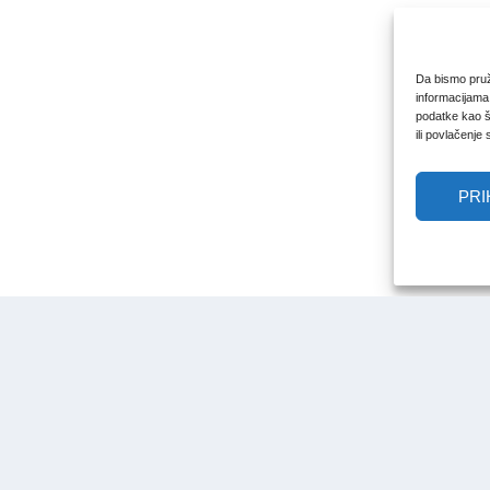
Da bismo pruži
informacijama
podatke kao št
ili povlačenje
PRI