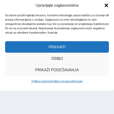
Upravljajte saglasnostima
Da bismo pružili najbolje iskustvo, koristimo tehnologije poput kolačića za čuvanje i/ili
pristup informacijama o uređaju. Saglasnost sa ovim tehnologijama će nam
omogućiti da obrađujemo podatke kao što su ponašanje pri pregledanju ili jedinstveni
ID-ovi na ovoj web lokaciji. Nepristanak ili povlačenje saglasnosti može negativno
uticati na određene karakteristike i funkcije.
PRIHVATI
ODBIJ
PRIKAŽI PODEŠAVANJA
Politika kolačića
Politika privatnosti
Kontakt