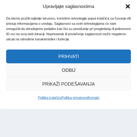
Upravljajte saglasnostima
Da bismo pružili najbolje iskustvo, koristimo tehnologije poput kolačića za čuvanje i/ili
pristup informacijama o uređaju. Saglasnost sa ovim tehnologijama će nam
omogućiti da obrađujemo podatke kao što su ponašanje pri pregledanju ili jedinstveni
ID-ovi na ovoj web lokaciji. Nepristanak ili povlačenje saglasnosti može negativno
uticati na određene karakteristike i funkcije.
PRIHVATI
ODBIJ
PRIKAŽI PODEŠAVANJA
Politika kolačića
Politika privatnosti
Kontakt