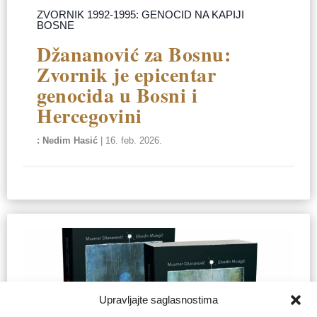
ZVORNIK 1992-1995: GENOCID NA KAPIJI
BOSNE
Džananović za Bosnu:
Zvornik je epicentar
genocida u Bosni i
Hercegovini
Nedim Hasić
|
16. feb. 2026.
Upravljajte saglasnostima