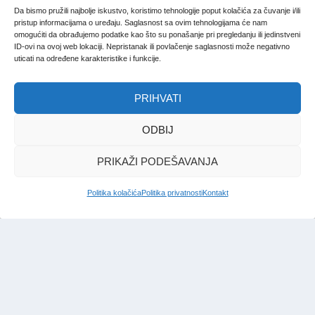
Da bismo pružili najbolje iskustvo, koristimo tehnologije poput kolačića za čuvanje i/ili
pristup informacijama o uređaju. Saglasnost sa ovim tehnologijama će nam
omogućiti da obrađujemo podatke kao što su ponašanje pri pregledanju ili jedinstveni
ID-ovi na ovoj web lokaciji. Nepristanak ili povlačenje saglasnosti može negativno
uticati na određene karakteristike i funkcije.
KAPITALNI NAUČNI RAD
„Zvornik 1992–1995: Genocid
PRIHVATI
na kapiji Bosne“
ODBIJ
Redakcija Bosna
|
19. jan. 2026.
PRIKAŽI PODEŠAVANJA
Politika kolačića
Politika privatnosti
Kontakt