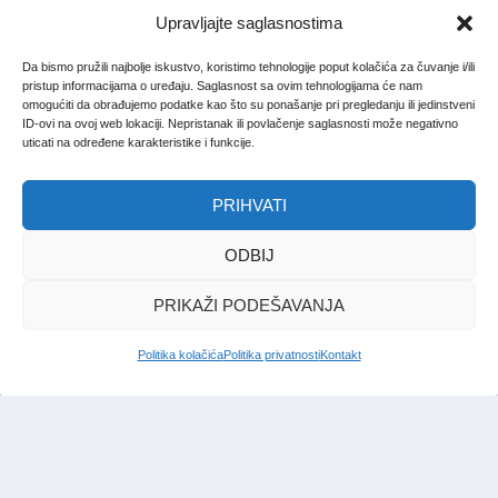
Upravljajte saglasnostima
Da bismo pružili najbolje iskustvo, koristimo tehnologije poput kolačića za čuvanje i/ili
pristup informacijama o uređaju. Saglasnost sa ovim tehnologijama će nam
omogućiti da obrađujemo podatke kao što su ponašanje pri pregledanju ili jedinstveni
ID-ovi na ovoj web lokaciji. Nepristanak ili povlačenje saglasnosti može negativno
uticati na određene karakteristike i funkcije.
PRIHVATI
ODBIJ
PRIKAŽI PODEŠAVANJA
Politika kolačića
Politika privatnosti
Kontakt