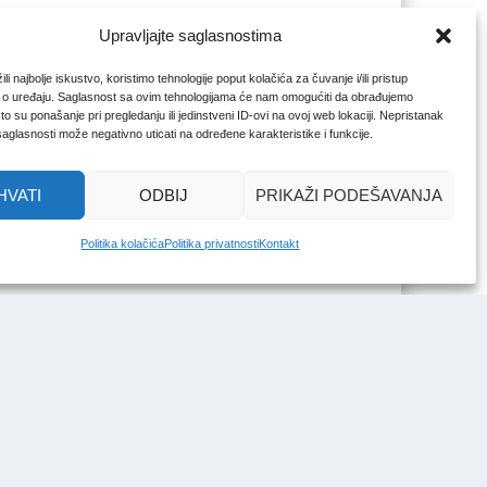
Upravljajte saglasnostima
li najbolje iskustvo, koristimo tehnologije poput kolačića za čuvanje i/ili pristup
 o uređaju. Saglasnost sa ovim tehnologijama će nam omogućiti da obrađujemo
o su ponašanje pri pregledanju ili jedinstveni ID-ovi na ovoj web lokaciji. Nepristanak
 saglasnosti može negativno uticati na određene karakteristike i funkcije.
HVATI
ODBIJ
PRIKAŽI PODEŠAVANJA
Politika kolačića
Politika privatnosti
Kontakt