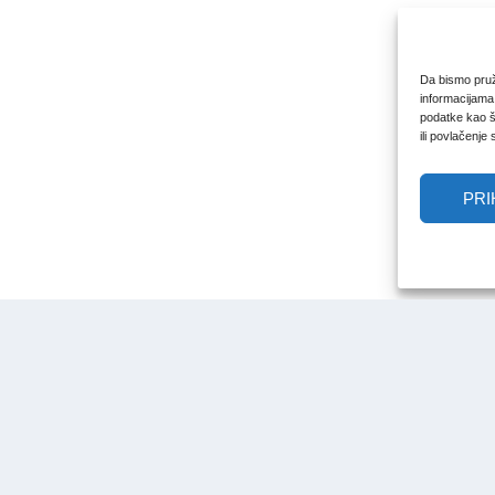
Da bismo pruži
informacijama
podatke kao št
ili povlačenje
PRI