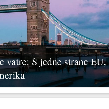
e vatre: S jedne strane EU,
merika