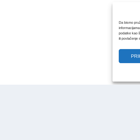
Da bismo pruži
informacijama
podatke kao št
ili povlačenje
PRI