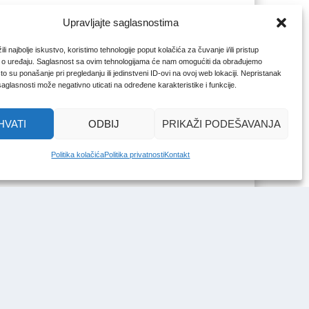
Upravljajte saglasnostima
li najbolje iskustvo, koristimo tehnologije poput kolačića za čuvanje i/ili pristup
 o uređaju. Saglasnost sa ovim tehnologijama će nam omogućiti da obrađujemo
o su ponašanje pri pregledanju ili jedinstveni ID-ovi na ovoj web lokaciji. Nepristanak
 saglasnosti može negativno uticati na određene karakteristike i funkcije.
HVATI
ODBIJ
PRIKAŽI PODEŠAVANJA
Politika kolačića
Politika privatnosti
Kontakt