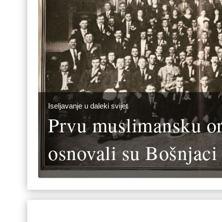
Iseljavanje u daleki svijet
Prvu muslimansku or
osnovali su Bošnjaci