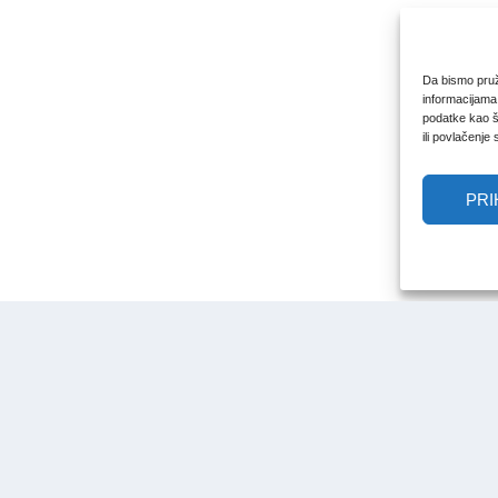
Da bismo pruži
informacijama
podatke kao št
ili povlačenje
PRI