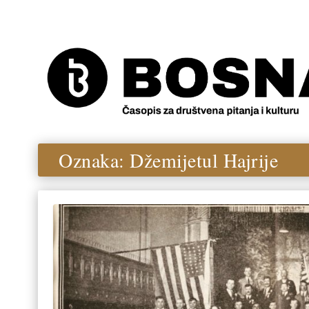
Oznaka:
Džemijetul Hajrije