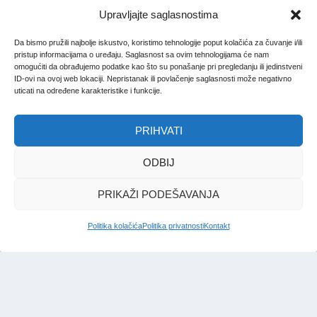
Upravljajte saglasnostima
Da bismo pružili najbolje iskustvo, koristimo tehnologije poput kolačića za čuvanje i/ili
pristup informacijama o uređaju. Saglasnost sa ovim tehnologijama će nam
omogućiti da obrađujemo podatke kao što su ponašanje pri pregledanju ili jedinstveni
ID-ovi na ovoj web lokaciji. Nepristanak ili povlačenje saglasnosti može negativno
uticati na određene karakteristike i funkcije.
PRIHVATI
ODBIJ
PRIKAŽI PODEŠAVANJA
Politika kolačića
Politika privatnosti
Kontakt