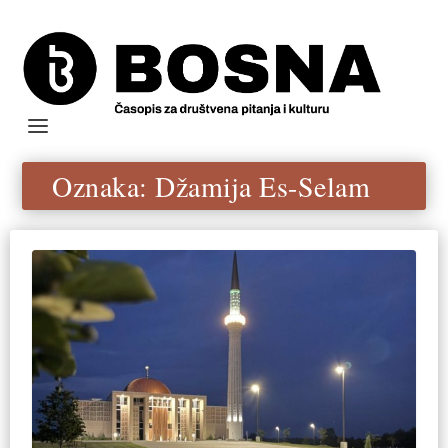
Oznaka:
Džamija Es-Selam