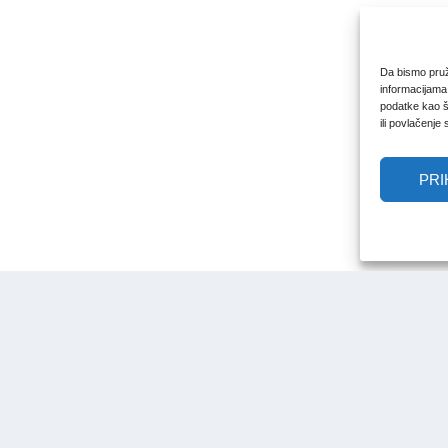
Da bismo pruži
informacijama
podatke kao št
ili povlačenje
PRI