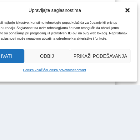
Upravljajte saglasnostima
li najbolje iskustvo, koristimo tehnologije poput kolačića za čuvanje i/ili pristup
 o uređaju. Saglasnost sa ovim tehnologijama će nam omogućiti da obrađujemo
o su ponašanje pri pregledanju ili jedinstveni ID-ovi na ovoj web lokaciji. Nepristanak
 saglasnosti može negativno uticati na određene karakteristike i funkcije.
HVATI
ODBIJ
PRIKAŽI PODEŠAVANJA
Politika kolačića
Politika privatnosti
Kontakt