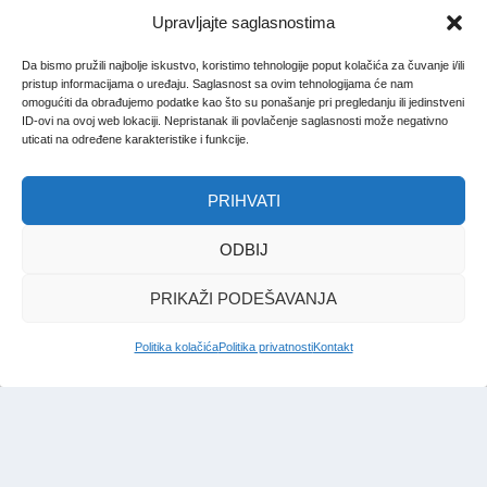
Upravljajte saglasnostima
Da bismo pružili najbolje iskustvo, koristimo tehnologije poput kolačića za čuvanje i/ili
pristup informacijama o uređaju. Saglasnost sa ovim tehnologijama će nam
omogućiti da obrađujemo podatke kao što su ponašanje pri pregledanju ili jedinstveni
ID-ovi na ovoj web lokaciji. Nepristanak ili povlačenje saglasnosti može negativno
uticati na određene karakteristike i funkcije.
PRIHVATI
ODBIJ
PRIKAŽI PODEŠAVANJA
Politika kolačića
Politika privatnosti
Kontakt