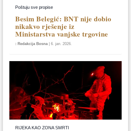
Poštuju sve propise
Besim Belegić: BNT nije dobio
nikakvo rješenje iz
Ministarstva vanjske trgovine
Redakcija Bosna
|
6. jan. 2026.
RIJEKA KAO ZONA SMRTI