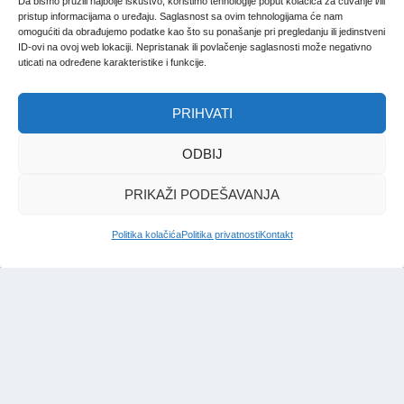
Da bismo pružili najbolje iskustvo, koristimo tehnologije poput kolačića za čuvanje i/ili
pristup informacijama o uređaju. Saglasnost sa ovim tehnologijama će nam
omogućiti da obrađujemo podatke kao što su ponašanje pri pregledanju ili jedinstveni
ID-ovi na ovoj web lokaciji. Nepristanak ili povlačenje saglasnosti može negativno
uticati na određene karakteristike i funkcije.
PRIHVATI
UKRAJINSKI MEDVJED
ODBIJ
Vasili Maljuk, mozak operacije
PRIKAŽI PODEŠAVANJA
“Paukova mreža”
Politika kolačića
Politika privatnosti
Kontakt
Redakcija Bosna
|
4. jun. 2025.