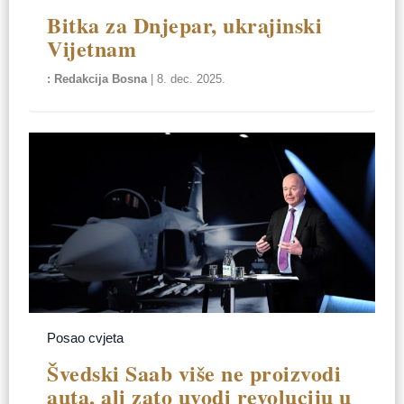
Bitka za Dnjepar, ukrajinski
Vijetnam
Redakcija Bosna
|
8. dec. 2025.
Posao cvjeta
Švedski Saab više ne proizvodi
auta, ali zato uvodi revoluciju u