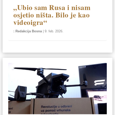
„Ubio sam Rusa i nisam
osjetio ništa. Bilo je kao
videoigra“
Redakcija Bosna
|
9. feb. 2026.