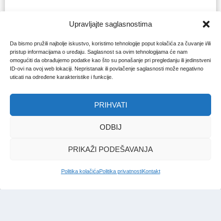
Upravljajte saglasnostima
Da bismo pružili najbolje iskustvo, koristimo tehnologije poput kolačića za čuvanje i/ili
pristup informacijama o uređaju. Saglasnost sa ovim tehnologijama će nam
omogućiti da obrađujemo podatke kao što su ponašanje pri pregledanju ili jedinstveni
ID-ovi na ovoj web lokaciji. Nepristanak ili povlačenje saglasnosti može negativno
uticati na određene karakteristike i funkcije.
PRIHVATI
ODBIJ
PRIKAŽI PODEŠAVANJA
Politika kolačića
Politika privatnosti
Kontakt