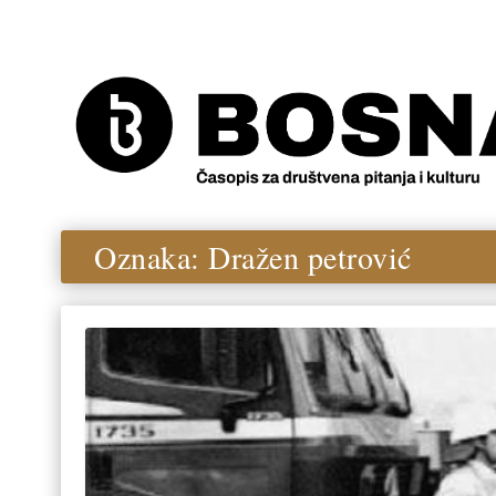
Oznaka:
Dražen petrović