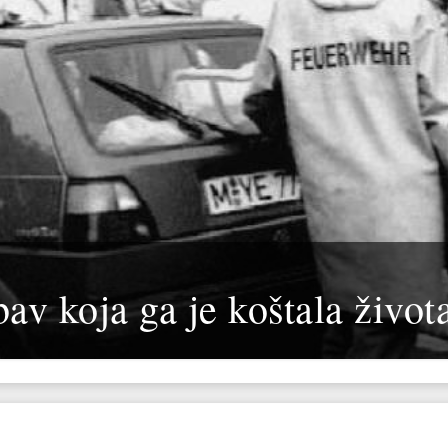
bav koja ga je koštala život