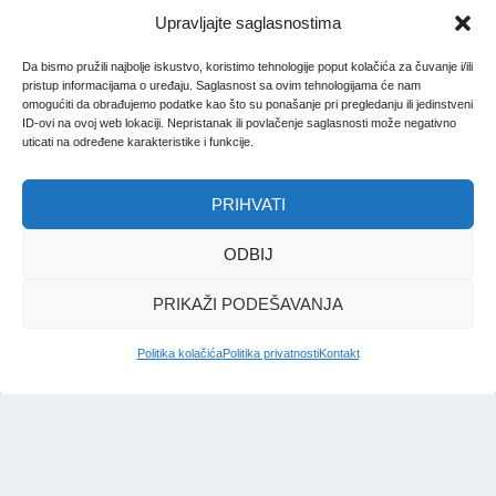
Upravljajte saglasnostima
Da bismo pružili najbolje iskustvo, koristimo tehnologije poput kolačića za čuvanje i/ili
pristup informacijama o uređaju. Saglasnost sa ovim tehnologijama će nam
omogućiti da obrađujemo podatke kao što su ponašanje pri pregledanju ili jedinstveni
ID-ovi na ovoj web lokaciji. Nepristanak ili povlačenje saglasnosti može negativno
uticati na određene karakteristike i funkcije.
PRIHVATI
ODBIJ
PRIKAŽI PODEŠAVANJA
Politika kolačića
Politika privatnosti
Kontakt