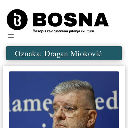
Oznaka:
Dragan Mioković