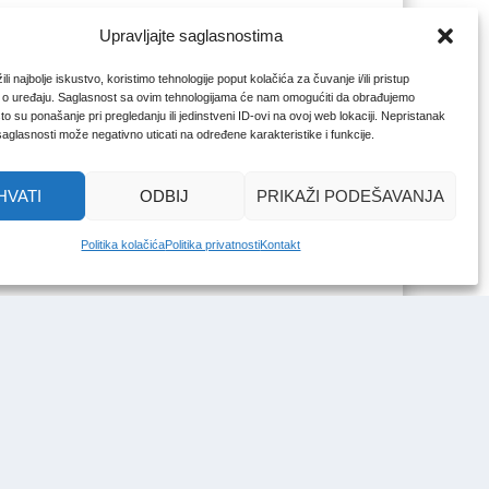
Upravljajte saglasnostima
li najbolje iskustvo, koristimo tehnologije poput kolačića za čuvanje i/ili pristup
 o uređaju. Saglasnost sa ovim tehnologijama će nam omogućiti da obrađujemo
o su ponašanje pri pregledanju ili jedinstveni ID-ovi na ovoj web lokaciji. Nepristanak
 saglasnosti može negativno uticati na određene karakteristike i funkcije.
HVATI
ODBIJ
PRIKAŽI PODEŠAVANJA
Politika kolačića
Politika privatnosti
Kontakt