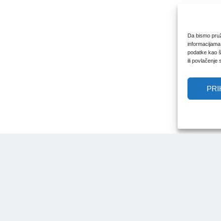
Da bismo pruži
informacijama
podatke kao št
ili povlačenje
PRI